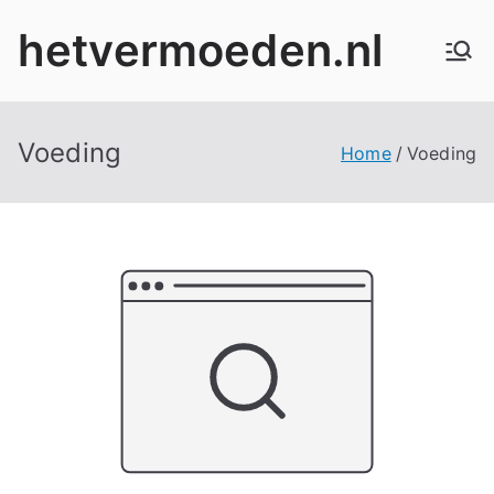
Ga
hetvermoeden.nl
naar
de
inhoud
Voeding
Home
Voeding